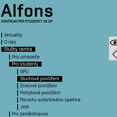
Aktuality
O nás
Služby centra
Pro uchazeče
Pro studenty
SPU
Sluchové postižení
Zrakové postižení
Pohybové postižení
Poruchy autistického spektra
Jiné
Pro zaměstnance