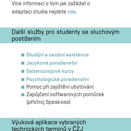
Více informací o tom jak zažádat o
zde
adaptaci studia najdete
.
Další služby pro studenty se sluchovým
postižením
Studijní a osobní asistence
Jazykové poradenství
Seberozvojové kurzy
Psychologické poradenství
Pomoc při zajištění ubytování
Zapůjčení softwarových pomůcek
(přístroj Speaksee)
Výuková aplikace vybraných
technických termínů v ČZJ