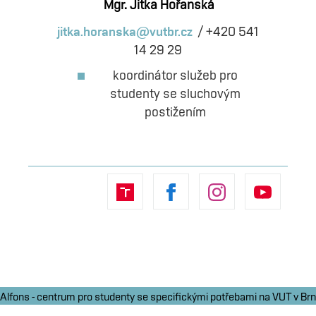
Mgr. Jitka Hořanská
jitka.horanska@vutbr.cz
/ +420 541
14 29 29
koordinátor služeb pro
studenty se sluchovým
postižením
Vutbr
Facebook
Instagram
YouTub
Alfons - centrum pro studenty se specifickými potřebami na VUT v Brn
Kolejní 2, 612 00 Brno - Královo Pole | alfons@vutbr.cz | +420 541 14